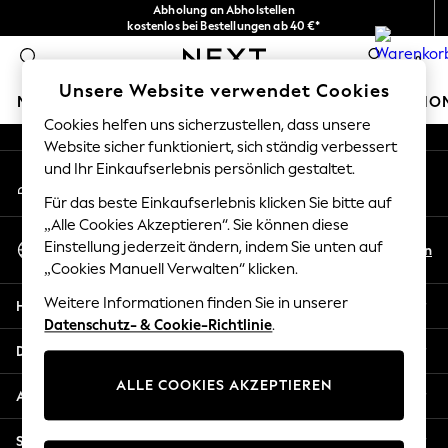
Abholung an Abholstellen
An error occurred on client
kostenlos bei Bestellungen ab 40 €*
Problemlose Rückgaben*
0
Unsere sozialen Netzwerke
Unsere Website verwendet Cookies
MÄDCHEN
JUNGEN
BABY
DAMEN
HERREN
HO
Cookies helfen uns sicherzustellen, dass unsere
Website sicher funktioniert, sich ständig verbessert
HOLIDAY SHOP
und Ihr Einkaufserlebnis persönlich gestaltet.
Mein Konto
Women's Holiday Shop
Melden Sie sich bei Ihrem Konto an
All Swimwear
Für das beste Einkaufserlebnis klicken Sie bitte auf
All Beachwear
„Alle Cookies Akzeptieren“. Sie können diese
Sprache Auswählen
Bags & Accessories
Einstellung jederzeit ändern, indem Sie unten auf
De
En
Deutsch
„Cookies Manuell Verwalten“ klicken.
Beach Dresses & Kaftans
Dresses
Weitere Informationen finden Sie in unserer
Hilfe
Flip Flops
Datenschutz- & Cookie-Richtlinie
.
Sliders
Datenschutz und Rechtliches
Jumpsuits & Playsuits
ALLE COOKIES AKZEPTIEREN
Linen Collection
Abteilungen
Sandals
Shorts
Sonstige Dienstleistungen