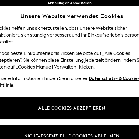
Abholung an Abholstellen
kostenlos bei Bestellungen ab 40 €*
Unsere Website verwendet Cookies
Problemlose Rückgaben*
Unsere sozialen Netzwerke
kies helfen uns sicherzustellen, dass unsere Website sicher
ktioniert, sich ständig verbessert und Ihr Einkaufserlebnis persön
Y
DAMEN
HERREN
HOM
taltet.
 das beste Einkaufserlebnis klicken Sie bitte auf „Alle Cookies
Sprache Auswählen
eptieren“. Sie können diese Einstellung jederzeit ändern, indem S
Deutsch
ten auf „Cookies Manuell Verwalten“ klicken.
z und Rechtliches
Abteilungen
itere Informationen finden Sie in unserer
Datenschutz- & Cookie
htlinie
.
 und Cookie-Richtlinie
Damen
edingungen
Herren
uell verwalten
Jungen
ALLE COOKIES AKZEPTIEREN
ür Kundenrezensionen und
Mädchen
en
Home
NICHT-ESSENZIELLE COOKIES ABLEHNEN
Baby