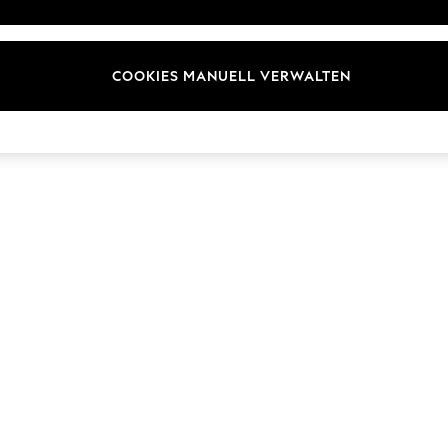
Marken
COOKIES MANUELL VERWALTEN
© 2026 Next Germany GmbH. Alle Rechte vorbehalten.