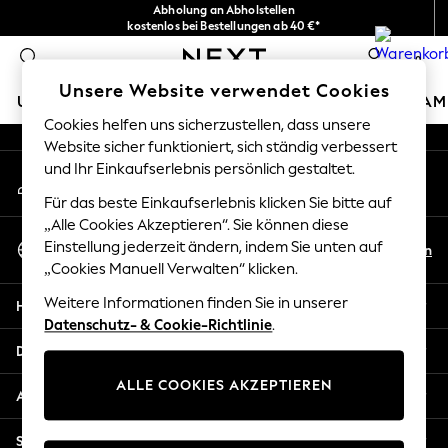
Abholung an Abholstellen
An error occurred on client
kostenlos bei Bestellungen ab 40 €*
Problemlose Rückgaben*
0
Unsere sozialen Netzwerke
Unsere Website verwendet Cookies
URLAUBS-SHOP
MÄDCHEN
JUNGEN
BABY
DAM
Cookies helfen uns sicherzustellen, dass unsere
Website sicher funktioniert, sich ständig verbessert
HOLIDAY SHOP
und Ihr Einkaufserlebnis persönlich gestaltet.
Mein Konto
Women's Holiday Shop
Melden Sie sich bei Ihrem Konto an
All Swimwear
Für das beste Einkaufserlebnis klicken Sie bitte auf
All Beachwear
„Alle Cookies Akzeptieren“. Sie können diese
Sprache Auswählen
Bags & Accessories
Einstellung jederzeit ändern, indem Sie unten auf
De
En
Deutsch
„Cookies Manuell Verwalten“ klicken.
Beach Dresses & Kaftans
Dresses
Weitere Informationen finden Sie in unserer
Hilfe
Flip Flops
Datenschutz- & Cookie-Richtlinie
.
Sliders
Datenschutz und Rechtliches
Jumpsuits & Playsuits
ALLE COOKIES AKZEPTIEREN
Linen Collection
Abteilungen
Sandals
Shorts
Sonstige Dienstleistungen