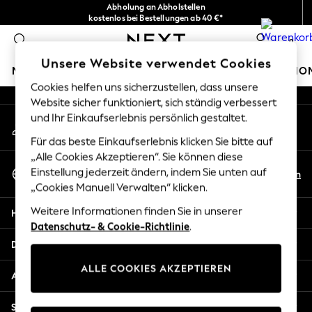
Abholung an Abholstellen
An error occurred on client
kostenlos bei Bestellungen ab 40 €*
Problemlose Rückgaben*
0
Unsere sozialen Netzwerke
Unsere Website verwendet Cookies
MÄDCHEN
JUNGEN
BABY
DAMEN
HERREN
HO
Cookies helfen uns sicherzustellen, dass unsere
Website sicher funktioniert, sich ständig verbessert
HOLIDAY SHOP
und Ihr Einkaufserlebnis persönlich gestaltet.
Mein Konto
Women's Holiday Shop
Melden Sie sich bei Ihrem Konto an
All Swimwear
Für das beste Einkaufserlebnis klicken Sie bitte auf
All Beachwear
„Alle Cookies Akzeptieren“. Sie können diese
Sprache Auswählen
Bags & Accessories
Einstellung jederzeit ändern, indem Sie unten auf
De
En
Deutsch
„Cookies Manuell Verwalten“ klicken.
Beach Dresses & Kaftans
Dresses
Weitere Informationen finden Sie in unserer
Hilfe
Flip Flops
Datenschutz- & Cookie-Richtlinie
.
Sliders
Datenschutz und Rechtliches
Jumpsuits & Playsuits
ALLE COOKIES AKZEPTIEREN
Linen Collection
Abteilungen
Sandals
Shorts
Sonstige Dienstleistungen