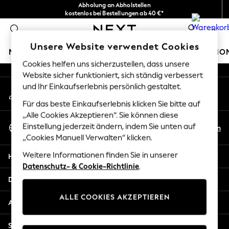
Abholung an Abholstellen
An error occurred on client
kostenlos bei Bestellungen ab 40 €*
Problemlose Rückgaben*
0
Unsere sozialen Netzwerke
Unsere Website verwendet Cookies
MÄDCHEN
JUNGEN
BABY
DAMEN
HERREN
HO
Cookies helfen uns sicherzustellen, dass unsere
Website sicher funktioniert, sich ständig verbessert
HOLIDAY SHOP
und Ihr Einkaufserlebnis persönlich gestaltet.
Mein Konto
Women's Holiday Shop
Melden Sie sich bei Ihrem Konto an
All Swimwear
Für das beste Einkaufserlebnis klicken Sie bitte auf
All Beachwear
„Alle Cookies Akzeptieren“. Sie können diese
Sprache Auswählen
Bags & Accessories
Einstellung jederzeit ändern, indem Sie unten auf
De
En
Deutsch
„Cookies Manuell Verwalten“ klicken.
Beach Dresses & Kaftans
Dresses
Weitere Informationen finden Sie in unserer
Hilfe
Flip Flops
Datenschutz- & Cookie-Richtlinie
.
Sliders
Datenschutz und Rechtliches
Jumpsuits & Playsuits
ALLE COOKIES AKZEPTIEREN
Linen Collection
Abteilungen
Sandals
Shorts
Sonstige Dienstleistungen