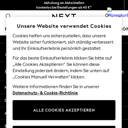
Abholung an Abholstellen
An error occurred on client
kostenlos bei Bestellungen ab 40 €*
Problemlose Rückgaben*
0
Unsere sozialen Netzwerke
Unsere Website verwendet Cookies
MÄDCHEN
JUNGEN
BABY
DAMEN
HERREN
HO
Cookies helfen uns sicherzustellen, dass unsere
Website sicher funktioniert, sich ständig verbessert
HOLIDAY SHOP
und Ihr Einkaufserlebnis persönlich gestaltet.
Mein Konto
Women's Holiday Shop
Melden Sie sich bei Ihrem Konto an
All Swimwear
Für das beste Einkaufserlebnis klicken Sie bitte auf
All Beachwear
„Alle Cookies Akzeptieren“. Sie können diese
Sprache Auswählen
Bags & Accessories
Einstellung jederzeit ändern, indem Sie unten auf
De
En
Deutsch
„Cookies Manuell Verwalten“ klicken.
Beach Dresses & Kaftans
Dresses
Weitere Informationen finden Sie in unserer
Hilfe
Flip Flops
Datenschutz- & Cookie-Richtlinie
.
Sliders
Datenschutz und Rechtliches
Jumpsuits & Playsuits
ALLE COOKIES AKZEPTIEREN
Linen Collection
Abteilungen
Sandals
Shorts
Sonstige Dienstleistungen