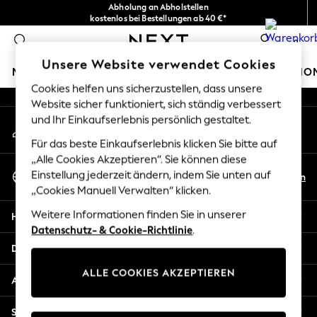
Abholung an Abholstellen
An error occurred on client
kostenlos bei Bestellungen ab 40 €*
Problemlose Rückgaben*
0
Unsere sozialen Netzwerke
Unsere Website verwendet Cookies
MÄDCHEN
JUNGEN
BABY
DAMEN
HERREN
HO
Cookies helfen uns sicherzustellen, dass unsere
Website sicher funktioniert, sich ständig verbessert
HOLIDAY SHOP
und Ihr Einkaufserlebnis persönlich gestaltet.
Mein Konto
Women's Holiday Shop
Melden Sie sich bei Ihrem Konto an
All Swimwear
Für das beste Einkaufserlebnis klicken Sie bitte auf
All Beachwear
„Alle Cookies Akzeptieren“. Sie können diese
Sprache Auswählen
Bags & Accessories
Einstellung jederzeit ändern, indem Sie unten auf
De
En
Deutsch
„Cookies Manuell Verwalten“ klicken.
Beach Dresses & Kaftans
Dresses
Weitere Informationen finden Sie in unserer
Hilfe
Flip Flops
Datenschutz- & Cookie-Richtlinie
.
Sliders
Datenschutz und Rechtliches
Jumpsuits & Playsuits
ALLE COOKIES AKZEPTIEREN
Linen Collection
Abteilungen
Sandals
Shorts
Sonstige Dienstleistungen