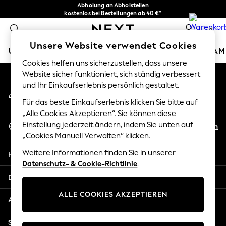
Abholung an Abholstellen
An error occurred on client
kostenlos bei Bestellungen ab 40 €*
Problemlose Rückgaben*
0
Unsere sozialen Netzwerke
Unsere Website verwendet Cookies
URLAUBS-SHOP
MÄDCHEN
JUNGEN
BABY
DAM
Cookies helfen uns sicherzustellen, dass unsere
Website sicher funktioniert, sich ständig verbessert
HOLIDAY SHOP
und Ihr Einkaufserlebnis persönlich gestaltet.
Mein Konto
Women's Holiday Shop
Melden Sie sich bei Ihrem Konto an
All Swimwear
Für das beste Einkaufserlebnis klicken Sie bitte auf
All Beachwear
„Alle Cookies Akzeptieren“. Sie können diese
Sprache Auswählen
Bags & Accessories
Einstellung jederzeit ändern, indem Sie unten auf
De
En
Deutsch
„Cookies Manuell Verwalten“ klicken.
Beach Dresses & Kaftans
Dresses
Weitere Informationen finden Sie in unserer
Hilfe
Flip Flops
Datenschutz- & Cookie-Richtlinie
.
Sliders
Datenschutz und Rechtliches
Jumpsuits & Playsuits
ALLE COOKIES AKZEPTIEREN
Linen Collection
Abteilungen
Sandals
Shorts
Sonstige Dienstleistungen