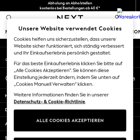
Abholung an Abholstellen
An error occurred on client
kostenlos bei Bestellungen ab 40 €*
Problemlose Rückgaben*
0
Unsere sozialen Netzwerke
Unsere Website verwendet Cookies
MÄDCHEN
JUNGEN
BABY
DAMEN
HERREN
HO
Cookies helfen uns sicherzustellen, dass unsere
Website sicher funktioniert, sich ständig verbessert
HOLIDAY SHOP
und Ihr Einkaufserlebnis persönlich gestaltet.
Mein Konto
Women's Holiday Shop
Melden Sie sich bei Ihrem Konto an
All Swimwear
Für das beste Einkaufserlebnis klicken Sie bitte auf
All Beachwear
„Alle Cookies Akzeptieren“. Sie können diese
Sprache Auswählen
Bags & Accessories
Einstellung jederzeit ändern, indem Sie unten auf
De
En
Deutsch
„Cookies Manuell Verwalten“ klicken.
Beach Dresses & Kaftans
Dresses
Weitere Informationen finden Sie in unserer
Hilfe
Flip Flops
Datenschutz- & Cookie-Richtlinie
.
Sliders
Datenschutz und Rechtliches
Jumpsuits & Playsuits
ALLE COOKIES AKZEPTIEREN
Linen Collection
Abteilungen
Sandals
Shorts
Sonstige Dienstleistungen