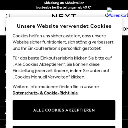
Abholung an Abholstellen
An error occurred on client
kostenlos bei Bestellungen ab 40 €*
Problemlose Rückgaben*
0
Unsere sozialen Netzwerke
Unsere Website verwendet Cookies
MÄDCHEN
JUNGEN
BABY
DAMEN
HERREN
HO
Cookies helfen uns sicherzustellen, dass unsere
Website sicher funktioniert, sich ständig verbessert
HOLIDAY SHOP
und Ihr Einkaufserlebnis persönlich gestaltet.
Mein Konto
Women's Holiday Shop
Melden Sie sich bei Ihrem Konto an
All Swimwear
Für das beste Einkaufserlebnis klicken Sie bitte auf
All Beachwear
„Alle Cookies Akzeptieren“. Sie können diese
Sprache Auswählen
Bags & Accessories
Einstellung jederzeit ändern, indem Sie unten auf
De
En
Deutsch
„Cookies Manuell Verwalten“ klicken.
Beach Dresses & Kaftans
Dresses
Weitere Informationen finden Sie in unserer
Hilfe
Flip Flops
Datenschutz- & Cookie-Richtlinie
.
Sliders
Datenschutz und Rechtliches
Jumpsuits & Playsuits
ALLE COOKIES AKZEPTIEREN
Linen Collection
Abteilungen
Sandals
Shorts
Sonstige Dienstleistungen