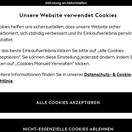
Abholung an Abholstellen
kostenlos bei Bestellungen ab 40 €*
Unsere Website verwendet Cookies
Problemlose Rückgaben*
Unsere sozialen Netzwerke
kies helfen uns sicherzustellen, dass unsere Website sicher
ktioniert, sich ständig verbessert und Ihr Einkaufserlebnis persön
Y
DAMEN
HERREN
HOM
taltet.
 das beste Einkaufserlebnis klicken Sie bitte auf „Alle Cookies
Sprache Auswählen
eptieren“. Sie können diese Einstellung jederzeit ändern, indem S
Deutsch
ten auf „Cookies Manuell Verwalten“ klicken.
z und Rechtliches
Abteilungen
itere Informationen finden Sie in unserer
Datenschutz- & Cookie
htlinie
.
 und Cookie-Richtlinie
Damen
edingungen
Herren
uell verwalten
Jungen
ALLE COOKIES AKZEPTIEREN
ür Kundenrezensionen und
Mädchen
en
Home
NICHT-ESSENZIELLE COOKIES ABLEHNEN
Baby