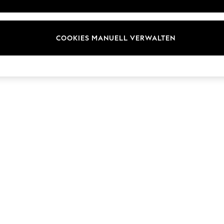
Marken
COOKIES MANUELL VERWALTEN
© 2026 Next Germany GmbH. Alle Rechte vorbehalten.