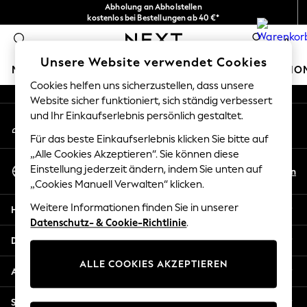
Abholung an Abholstellen
An error occurred on client
kostenlos bei Bestellungen ab 40 €*
Problemlose Rückgaben*
0
Unsere sozialen Netzwerke
Unsere Website verwendet Cookies
MÄDCHEN
JUNGEN
BABY
DAMEN
HERREN
HO
Cookies helfen uns sicherzustellen, dass unsere
Website sicher funktioniert, sich ständig verbessert
HOLIDAY SHOP
und Ihr Einkaufserlebnis persönlich gestaltet.
Mein Konto
Women's Holiday Shop
Melden Sie sich bei Ihrem Konto an
All Swimwear
Für das beste Einkaufserlebnis klicken Sie bitte auf
All Beachwear
„Alle Cookies Akzeptieren“. Sie können diese
Sprache Auswählen
Bags & Accessories
Einstellung jederzeit ändern, indem Sie unten auf
De
En
Deutsch
„Cookies Manuell Verwalten“ klicken.
Beach Dresses & Kaftans
Dresses
Weitere Informationen finden Sie in unserer
Hilfe
Flip Flops
Datenschutz- & Cookie-Richtlinie
.
Sliders
Datenschutz und Rechtliches
Jumpsuits & Playsuits
ALLE COOKIES AKZEPTIEREN
Linen Collection
Abteilungen
Sandals
Shorts
Sonstige Dienstleistungen