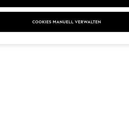
Marken
COOKIES MANUELL VERWALTEN
© 2026 Next Germany GmbH. Alle Rechte vorbehalten.