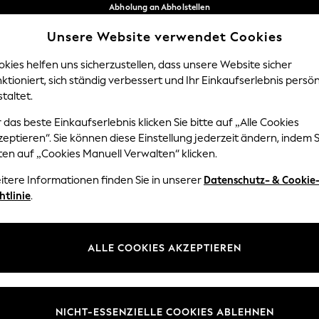
Abholung an Abholstellen
kostenlos bei Bestellungen ab 40 €*
Unsere Website verwendet Cookies
Problemlose Rückgaben*
Unsere sozialen Netzwerke
kies helfen uns sicherzustellen, dass unsere Website sicher
ktioniert, sich ständig verbessert und Ihr Einkaufserlebnis persön
Y
DAMEN
HERREN
HOM
taltet.
 das beste Einkaufserlebnis klicken Sie bitte auf „Alle Cookies
Sprache Auswählen
eptieren“. Sie können diese Einstellung jederzeit ändern, indem S
Deutsch
ten auf „Cookies Manuell Verwalten“ klicken.
z und Rechtliches
Abteilungen
itere Informationen finden Sie in unserer
Datenschutz- & Cookie
htlinie
.
 und Cookie-Richtlinie
Damen
edingungen
Herren
uell verwalten
Jungen
ALLE COOKIES AKZEPTIEREN
ür Kundenrezensionen und
Mädchen
en
Home
NICHT-ESSENZIELLE COOKIES ABLEHNEN
Baby