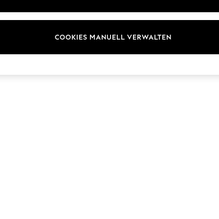
Marken
COOKIES MANUELL VERWALTEN
© 2026 Next Germany GmbH. Alle Rechte vorbehalten.