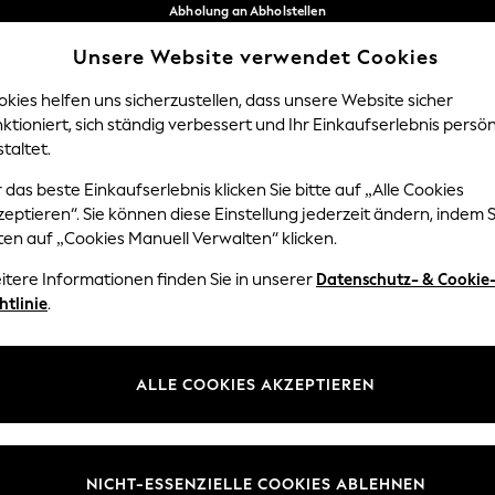
Abholung an Abholstellen
kostenlos bei Bestellungen ab 40 €*
Unsere Website verwendet Cookies
Problemlose Rückgaben*
Unsere sozialen Netzwerke
kies helfen uns sicherzustellen, dass unsere Website sicher
ktioniert, sich ständig verbessert und Ihr Einkaufserlebnis persön
Y
DAMEN
HERREN
HOM
taltet.
 das beste Einkaufserlebnis klicken Sie bitte auf „Alle Cookies
Sprache Auswählen
eptieren“. Sie können diese Einstellung jederzeit ändern, indem S
Deutsch
ten auf „Cookies Manuell Verwalten“ klicken.
z und Rechtliches
Abteilungen
itere Informationen finden Sie in unserer
Datenschutz- & Cookie
htlinie
.
 und Cookie-Richtlinie
Damen
edingungen
Herren
uell verwalten
Jungen
ALLE COOKIES AKZEPTIEREN
ür Kundenrezensionen und
Mädchen
en
Home
NICHT-ESSENZIELLE COOKIES ABLEHNEN
Baby