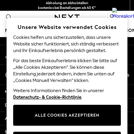
Abholung an Abholstellen
An error occurred on client
kostenlos bei Bestellungen ab 40 €*
Problemlose Rückgaben*
0
Unsere sozialen Netzwerke
Unsere Website verwendet Cookies
MÄDCHEN
JUNGEN
BABY
DAMEN
HERREN
HO
Cookies helfen uns sicherzustellen, dass unsere
Website sicher funktioniert, sich ständig verbessert
HOLIDAY SHOP
und Ihr Einkaufserlebnis persönlich gestaltet.
Mein Konto
Women's Holiday Shop
Melden Sie sich bei Ihrem Konto an
All Swimwear
Für das beste Einkaufserlebnis klicken Sie bitte auf
All Beachwear
„Alle Cookies Akzeptieren“. Sie können diese
Sprache Auswählen
Bags & Accessories
Einstellung jederzeit ändern, indem Sie unten auf
De
En
Deutsch
„Cookies Manuell Verwalten“ klicken.
Beach Dresses & Kaftans
Dresses
Weitere Informationen finden Sie in unserer
Hilfe
Flip Flops
Datenschutz- & Cookie-Richtlinie
.
Sliders
Datenschutz und Rechtliches
Jumpsuits & Playsuits
ALLE COOKIES AKZEPTIEREN
Linen Collection
Abteilungen
Sandals
Shorts
Sonstige Dienstleistungen