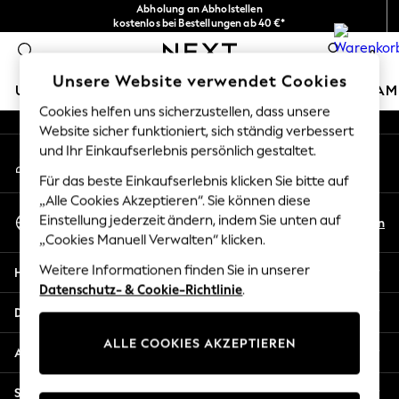
Abholung an Abholstellen
An error occurred on client
kostenlos bei Bestellungen ab 40 €*
Problemlose Rückgaben*
0
Unsere sozialen Netzwerke
Unsere Website verwendet Cookies
URLAUBS-SHOP
MÄDCHEN
JUNGEN
BABY
DAM
Cookies helfen uns sicherzustellen, dass unsere
Website sicher funktioniert, sich ständig verbessert
HOLIDAY SHOP
und Ihr Einkaufserlebnis persönlich gestaltet.
Mein Konto
Women's Holiday Shop
Melden Sie sich bei Ihrem Konto an
All Swimwear
Für das beste Einkaufserlebnis klicken Sie bitte auf
All Beachwear
„Alle Cookies Akzeptieren“. Sie können diese
Sprache Auswählen
Bags & Accessories
Einstellung jederzeit ändern, indem Sie unten auf
De
En
Deutsch
„Cookies Manuell Verwalten“ klicken.
Beach Dresses & Kaftans
Dresses
Weitere Informationen finden Sie in unserer
Hilfe
Flip Flops
Datenschutz- & Cookie-Richtlinie
.
Sliders
Datenschutz und Rechtliches
Jumpsuits & Playsuits
ALLE COOKIES AKZEPTIEREN
Linen Collection
Abteilungen
Sandals
Shorts
Sonstige Dienstleistungen