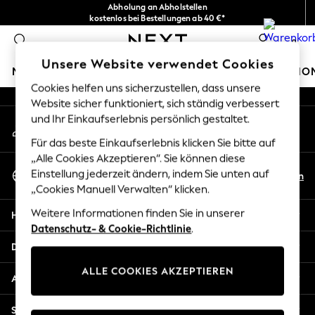
Abholung an Abholstellen
An error occurred on client
kostenlos bei Bestellungen ab 40 €*
Problemlose Rückgaben*
0
Unsere sozialen Netzwerke
Unsere Website verwendet Cookies
MÄDCHEN
JUNGEN
BABY
DAMEN
HERREN
HO
Cookies helfen uns sicherzustellen, dass unsere
Website sicher funktioniert, sich ständig verbessert
GIRLS
und Ihr Einkaufserlebnis persönlich gestaltet.
Mein Konto
New In
Melden Sie sich bei Ihrem Konto an
New in from Next
Für das beste Einkaufserlebnis klicken Sie bitte auf
New In
„Alle Cookies Akzeptieren“. Sie können diese
Sprache Auswählen
Trending: Top & Short Sets
Einstellung jederzeit ändern, indem Sie unten auf
De
En
Deutsch
„Cookies Manuell Verwalten“ klicken.
Trending: Clogs
Toy Story
Weitere Informationen finden Sie in unserer
Hilfe
THE SET
Datenschutz- & Cookie-Richtlinie
.
50 - 92cm
Datenschutz und Rechtliches
98 - 110cm
ALLE COOKIES AKZEPTIEREN
116 - 134cm
Abteilungen
140 - 174cm
All Clothing
Sonstige Dienstleistungen