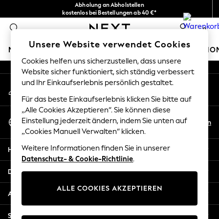
Abholung an Abholstellen
An error occurred on client
kostenlos bei Bestellungen ab 40 €*
Problemlose Rückgaben*
0
Unsere sozialen Netzwerke
Unsere Website verwendet Cookies
MÄDCHEN
JUNGEN
BABY
DAMEN
HERREN
HO
Cookies helfen uns sicherzustellen, dass unsere
Website sicher funktioniert, sich ständig verbessert
HOLIDAY SHOP
und Ihr Einkaufserlebnis persönlich gestaltet.
Mein Konto
Women's Holiday Shop
Melden Sie sich bei Ihrem Konto an
All Swimwear
Für das beste Einkaufserlebnis klicken Sie bitte auf
All Beachwear
„Alle Cookies Akzeptieren“. Sie können diese
Sprache Auswählen
Bags & Accessories
Einstellung jederzeit ändern, indem Sie unten auf
De
En
Deutsch
„Cookies Manuell Verwalten“ klicken.
Beach Dresses & Kaftans
Dresses
Weitere Informationen finden Sie in unserer
Hilfe
Flip Flops
Datenschutz- & Cookie-Richtlinie
.
Sliders
Datenschutz und Rechtliches
Jumpsuits & Playsuits
ALLE COOKIES AKZEPTIEREN
Linen Collection
Abteilungen
Sandals
Shorts
Sonstige Dienstleistungen