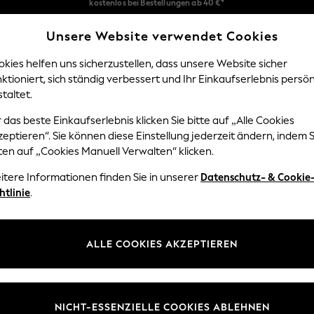
Problemlose Rückgaben*
Unsere Website verwendet Cookies
Wir akzeptieren
Unsere sozialen Netzwerke
kies helfen uns sicherzustellen, dass unsere Website sicher
ktioniert, sich ständig verbessert und Ihr Einkaufserlebnis persön
NGEN
BABY
DAMEN
HERREN
taltet.
 das beste Einkaufserlebnis klicken Sie bitte auf „Alle Cookies
Sprache Auswählen
eptieren“. Sie können diese Einstellung jederzeit ändern, indem S
Deutsch
ten auf „Cookies Manuell Verwalten“ klicken.
z und Rechtliches
Abteilungen
itere Informationen finden Sie in unserer
Datenschutz- & Cookie
htlinie
.
 und Cookie-Richtlinie
Damen
edingungen
Herren
uell verwalten
Jungen
ALLE COOKIES AKZEPTIEREN
ür Kundenrezensionen und
Mädchen
en
Home
NICHT-ESSENZIELLE COOKIES ABLEHNEN
Baby