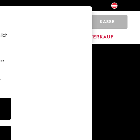
KASSE
0
lich
HOME
MARKEN
AUSVERKAUF
De
En
ie
Sonstige Dienstleistungen
-
Medien & Presse
Das Unternehmen
Karriere bei NEXT