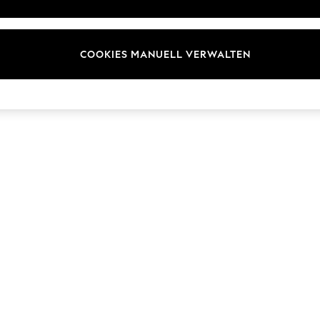
Marken
COOKIES MANUELL VERWALTEN
© 2026 Next Germany GmbH. Alle Rechte vorbehalten.