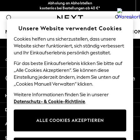
Abholung an Abholstellen
An error occurred on client
kostenlos bei Bestellungen ab 40 €*
Problemlose Rückgaben*
0
Unsere sozialen Netzwerke
Unsere Website verwendet Cookies
MÄDCHEN
JUNGEN
BABY
DAMEN
HERREN
HO
Cookies helfen uns sicherzustellen, dass unsere
Website sicher funktioniert, sich ständig verbessert
HOLIDAY SHOP
und Ihr Einkaufserlebnis persönlich gestaltet.
Mein Konto
Women's Holiday Shop
Melden Sie sich bei Ihrem Konto an
All Swimwear
Für das beste Einkaufserlebnis klicken Sie bitte auf
All Beachwear
„Alle Cookies Akzeptieren“. Sie können diese
Sprache Auswählen
Bags & Accessories
Einstellung jederzeit ändern, indem Sie unten auf
De
En
Deutsch
„Cookies Manuell Verwalten“ klicken.
Beach Dresses & Kaftans
Dresses
Weitere Informationen finden Sie in unserer
Hilfe
Flip Flops
Datenschutz- & Cookie-Richtlinie
.
Sliders
Datenschutz und Rechtliches
Jumpsuits & Playsuits
ALLE COOKIES AKZEPTIEREN
Linen Collection
Abteilungen
Sandals
Shorts
Sonstige Dienstleistungen