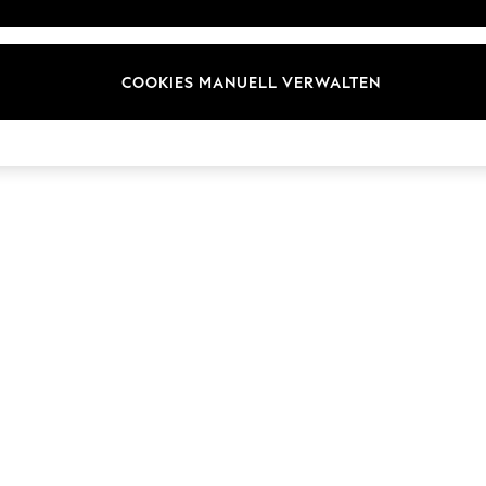
Marken
COOKIES MANUELL VERWALTEN
© 2026 Next Germany GmbH. Alle Rechte vorbehalten.