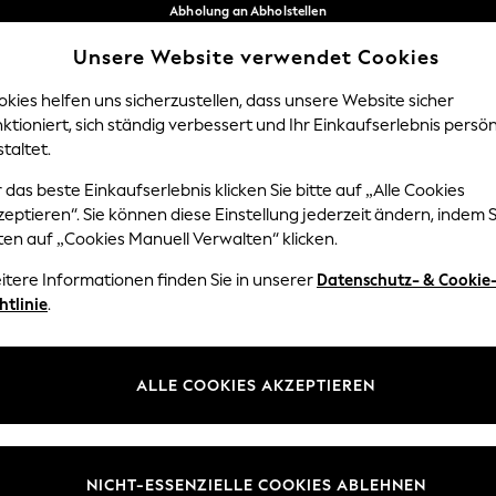
Abholung an Abholstellen
kostenlos bei Bestellungen ab 40 €*
Unsere Website verwendet Cookies
Problemlose Rückgaben*
Unsere sozialen Netzwerke
kies helfen uns sicherzustellen, dass unsere Website sicher
ktioniert, sich ständig verbessert und Ihr Einkaufserlebnis persön
Y
DAMEN
HERREN
HOM
taltet.
 das beste Einkaufserlebnis klicken Sie bitte auf „Alle Cookies
Sprache Auswählen
eptieren“. Sie können diese Einstellung jederzeit ändern, indem S
Deutsch
ten auf „Cookies Manuell Verwalten“ klicken.
z und Rechtliches
Abteilungen
itere Informationen finden Sie in unserer
Datenschutz- & Cookie
htlinie
.
 und Cookie-Richtlinie
Damen
edingungen
Herren
uell verwalten
Jungen
ALLE COOKIES AKZEPTIEREN
ür Kundenrezensionen und
Mädchen
en
Home
NICHT-ESSENZIELLE COOKIES ABLEHNEN
Baby