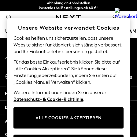
Abholung an Abholstellen
An error occurred on client
kostenlos bei Bestellungen ab 40 €*
Problemlose Rückgaben*
0
Unsere sozialen Netzwerke
Unsere Website verwendet Cookies
URLAUBS-SHOP
MÄDCHEN
JUNGEN
BABY
DAM
Cookies helfen uns sicherzustellen, dass unsere
Website sicher funktioniert, sich ständig verbessert
HOLIDAY SHOP
und Ihr Einkaufserlebnis persönlich gestaltet.
Mein Konto
Women's Holiday Shop
Melden Sie sich bei Ihrem Konto an
All Swimwear
Für das beste Einkaufserlebnis klicken Sie bitte auf
All Beachwear
„Alle Cookies Akzeptieren“. Sie können diese
Sprache Auswählen
Bags & Accessories
Einstellung jederzeit ändern, indem Sie unten auf
De
En
Deutsch
„Cookies Manuell Verwalten“ klicken.
Beach Dresses & Kaftans
Dresses
Weitere Informationen finden Sie in unserer
Hilfe
Flip Flops
Datenschutz- & Cookie-Richtlinie
.
Sliders
Datenschutz und Rechtliches
Jumpsuits & Playsuits
ALLE COOKIES AKZEPTIEREN
Linen Collection
Abteilungen
Sandals
Shorts
Sonstige Dienstleistungen