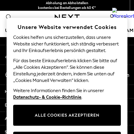
Abholung an Abholstellen
An error occurred on client
kostenlos bei Bestellungen ab 40 €*
Problemlose Rückgaben*
0
Unsere sozialen Netzwerke
Unsere Website verwendet Cookies
URLAUBS-SHOP
MÄDCHEN
JUNGEN
BABY
DAM
Cookies helfen uns sicherzustellen, dass unsere
Website sicher funktioniert, sich ständig verbessert
HOLIDAY SHOP
und Ihr Einkaufserlebnis persönlich gestaltet.
Mein Konto
Women's Holiday Shop
Melden Sie sich bei Ihrem Konto an
All Swimwear
Für das beste Einkaufserlebnis klicken Sie bitte auf
All Beachwear
„Alle Cookies Akzeptieren“. Sie können diese
Sprache Auswählen
Bags & Accessories
Einstellung jederzeit ändern, indem Sie unten auf
De
En
Deutsch
„Cookies Manuell Verwalten“ klicken.
Beach Dresses & Kaftans
Dresses
Weitere Informationen finden Sie in unserer
Hilfe
Flip Flops
Datenschutz- & Cookie-Richtlinie
.
Sliders
Datenschutz und Rechtliches
Jumpsuits & Playsuits
ALLE COOKIES AKZEPTIEREN
Linen Collection
Abteilungen
Sandals
Shorts
Sonstige Dienstleistungen