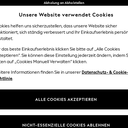
Abholung an Abholstellen
kostenlos bei Bestellungen ab 40 €*
Unsere Website verwendet Cookies
Problemlose Rückgaben*
Unsere sozialen Netzwerke
kies helfen uns sicherzustellen, dass unsere Website sicher
ktioniert, sich ständig verbessert und Ihr Einkaufserlebnis persön
Y
DAMEN
HERREN
HOM
taltet.
 das beste Einkaufserlebnis klicken Sie bitte auf „Alle Cookies
Sprache Auswählen
eptieren“. Sie können diese Einstellung jederzeit ändern, indem S
Deutsch
ten auf „Cookies Manuell Verwalten“ klicken.
z und Rechtliches
Abteilungen
itere Informationen finden Sie in unserer
Datenschutz- & Cookie
htlinie
.
 und Cookie-Richtlinie
Damen
edingungen
Herren
uell verwalten
Jungen
ALLE COOKIES AKZEPTIEREN
ür Kundenrezensionen und
Mädchen
en
Home
NICHT-ESSENZIELLE COOKIES ABLEHNEN
Baby