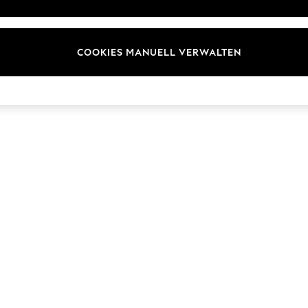
Marken
COOKIES MANUELL VERWALTEN
© 2026 Next Germany GmbH. Alle Rechte vorbehalten.