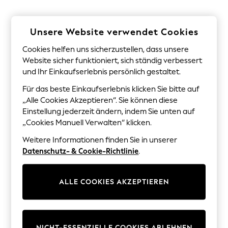
Sunglasses
Men's Holiday Shop
All Swimwear
Unsere Website verwendet Cookies
Accessories
Bags & Luggage
Cookies helfen uns sicherzustellen, dass unsere
Footwear
Hats
Website sicher funktioniert, sich ständig verbessert
Linen Collection
und Ihr Einkaufserlebnis persönlich gestaltet.
Loafers
Für das beste Einkaufserlebnis klicken Sie bitte auf
Polo Shirts
Sandals & Flipflops
„Alle Cookies Akzeptieren“. Sie können diese
Shirts
Einstellung jederzeit ändern, indem Sie unten auf
Shorts
„Cookies Manuell Verwalten“ klicken.
Sunglasses
T-Shirts
Weitere Informationen finden Sie in unserer
Vests
Datenschutz- & Cookie-Richtlinie
.
Boys Holiday Shop
All Swimwear
Ponchos & Toweling sets
ALLE COOKIES AKZEPTIEREN
Sun Hats & Caps
Polo Shirts
Rash Vests
Sandals & Sliders
Shirts
NICHT-ESSENZIELLE COOKIES ABLEHNEN