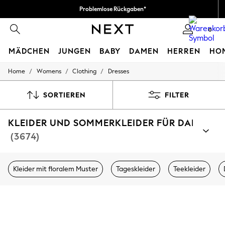
Problemlose Rückgaben*
Wir akzeptieren
0
MÄDCHEN
JUNGEN
BABY
DAMEN
HERREN
HO
/
/
/
Home
Womens
Clothing
Dresses
HOLIDAY SHOP
Women's Holiday Shop
All Swimwear
SORTIEREN
FILTER
All Beachwear
Bags & Accessories
KLEIDER UND SOMMERKLEIDER FÜR DAMEN
Beach Dresses & Kaftans
Dresses
(3674)
Flip Flops
Sliders
Jumpsuits & Playsuits
Kleider mit floralem Muster
Tageskleider
Teekleider
Linen Collection
Sandals
Shorts
Trousers
Sun Hats & Caps
T-Shirts & Vests