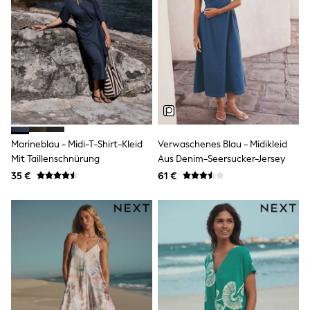
Shackets
Puddlesuits
Gilets
Fleeces
Teddy Borg
Puffers
Snowsuits
All Footwear
New In
Boots
Half Sizes
Marineblau - Midi-T-Shirt-Kleid
Verwaschenes Blau - Midikleid
Slippers
Mit Taillenschnürung
Aus Denim-Seersucker-Jersey
Trainers
35 €
61 €
Wellies
Wide Fit
Shoes
All Underwear
Nighties
Pyjamas
Robes
Socks & Tights
All Bags & Accessories
Bags