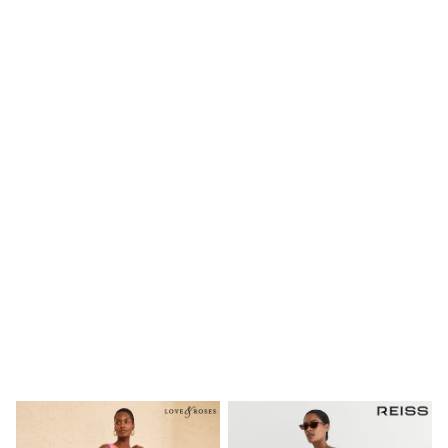
Birkenstock
Crocs
Havaianas
Pour Moi
Rayban
Skechers
GIRLS
New In
New in from Next
New In
Trending: Top & Short Sets
Trending: Clogs
Toy Story
THE SET
50 - 92cm
98 - 110cm
116 - 134cm
140 - 174cm
All Clothing
T-Shirts
Dresses
Shorts & Skirts
Coats & Jackets
Sweatshirts & Hoodies