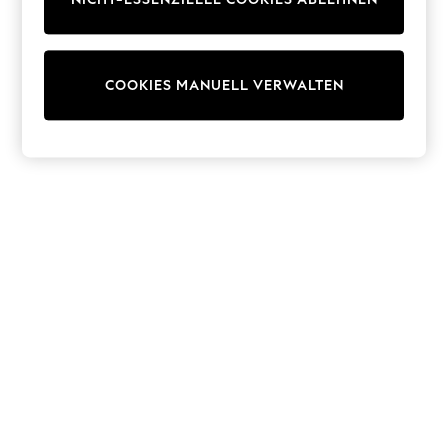
Shorts
Sunglasses
Sunsafe Swimwear
Swimshorts
COOKIES MANUELL VERWALTEN
Tops & T-Shirts
Girls Holiday Shop
All Swimwear
Beach Dresses & Kaftans
Dresses
Sun Hats & Caps
Jumpsuits & Playsuits
Rash Vests
Sandals & Sliders
Shorts
Skirts
Sunglasses
Sunsafe Swimwear
Tops & T-Shirts
Baby Holiday Shop
Baby Travel Accessories
All Accessories
Beach Bags
Beach Towels