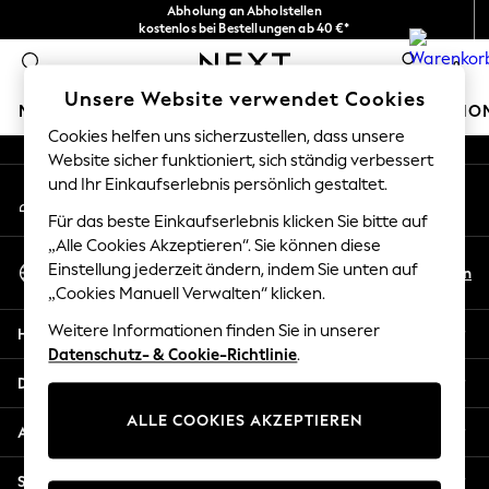
Abholung an Abholstellen
An error occurred on client
kostenlos bei Bestellungen ab 40 €*
Problemlose Rückgaben*
0
Unsere sozialen Netzwerke
Unsere Website verwendet Cookies
MÄDCHEN
JUNGEN
BABY
DAMEN
HERREN
HO
Cookies helfen uns sicherzustellen, dass unsere
Website sicher funktioniert, sich ständig verbessert
HOLIDAY SHOP
und Ihr Einkaufserlebnis persönlich gestaltet.
Mein Konto
Women's Holiday Shop
Melden Sie sich bei Ihrem Konto an
All Swimwear
Für das beste Einkaufserlebnis klicken Sie bitte auf
All Beachwear
„Alle Cookies Akzeptieren“. Sie können diese
Sprache Auswählen
Bags & Accessories
Einstellung jederzeit ändern, indem Sie unten auf
De
En
Deutsch
„Cookies Manuell Verwalten“ klicken.
Beach Dresses & Kaftans
Dresses
Weitere Informationen finden Sie in unserer
Hilfe
Flip Flops
Datenschutz- & Cookie-Richtlinie
.
Sliders
Datenschutz und Rechtliches
Jumpsuits & Playsuits
ALLE COOKIES AKZEPTIEREN
Linen Collection
Abteilungen
Sandals
Shorts
Sonstige Dienstleistungen