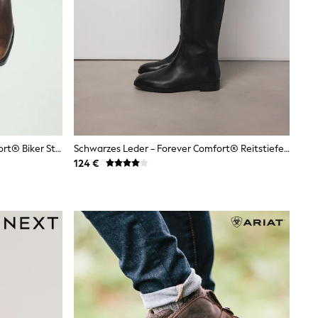
Schokoladenbraun - Forever Comfort® Biker Style Knee High Boots
Schwarzes Leder - Forever Comfort® Reitstiefel Mit Regulärer Fußform Und Weiter Wade
124 €