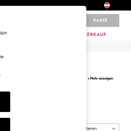
KASSE
0
lich
HOME
MARKEN
AUSVERKAUF
ie
-
n Trendlooks wie Stiefeletten aus luxuriösem
+ Mehr anzeigen
ckabsätzen, flache oder kniehohe Styles, die
deal sind, wenn das Wetter eine unerwartete
stiefel
Schwarze Stiefel
Sortieren
MEHR