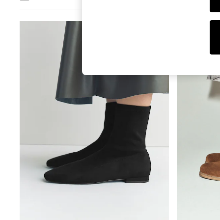
T-Shirts & Vests
Sunglasses
Men's Holiday Shop
All Swimwear
Accessories
Bags & Luggage
Footwear
Hats
Linen Collection
Loafers
Polo Shirts
Sandals & Flipflops
Shirts
Shorts
Sunglasses
T-Shirts
Vests
Boys Holiday Shop
All Swimwear
Ponchos & Toweling sets
Sun Hats & Caps
Polo Shirts
Rash Vests
Sandals & Sliders