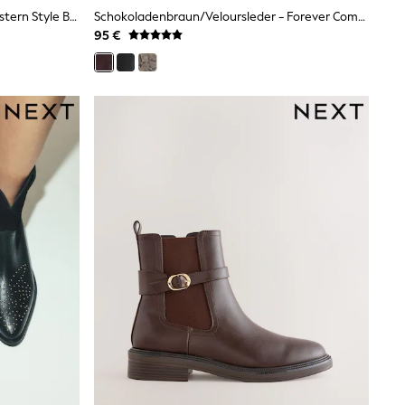
Nerzbraun - Forever Comfort® Western Style Boots
Schokoladenbraun/Veloursleder - Forever Comfort® – Stiefeletten Mit Schmal Zulaufender, Abgeflachter Spitze Und Absatz
95 €