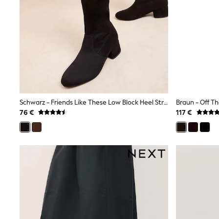
Waterproof
Shackets
Puddlesuits
Gilets
Fleeces
Teddy Borg
Puffers
Snowsuits
All Footwear
New In
Boots
Schwarz - Friends Like These Low Block Heel Stretch Long Knee High Sock Boots
Half Sizes
76 €
117 €
Slippers
Trainers
Wellies
Wide Fit
Shoes
All Underwear
Nighties
Pyjamas
Robes
Socks & Tights
All Bags & Accessories