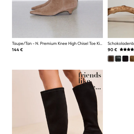
Sweatshirts & Hoodies
Knitwear
Trousers & Leggings
Sets & Outfits
Tops
Nightwear & Pyjamas
Jumpsuits & Playsuits
Jeans
Taupe/Tan - N. Premium Knee High Chisel Toe Kitten Heel Boots
Shirts & Blouses
144 €
90 €
Swimwear
Sportswear
Dungarees
Multipacks
All Holiday Shop
Tops
Dresses
Shorts
Skirts
Sandals & Sliders
Rash Vests
Sun Safe Swimwear
Sun Hats & Caps
Denim Jackets
Raincoats