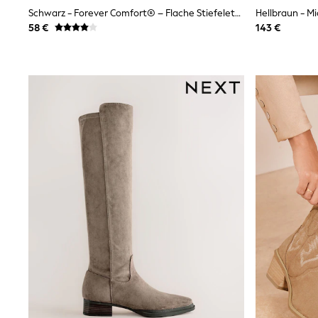
Shirts
Schwarz - Forever Comfort® – Flache Stiefeletten
Hellbraun - M
Shorts
58 €
143 €
Sunglasses
Sunsafe Swimwear
Swimshorts
Tops & T-Shirts
Girls Holiday Shop
All Swimwear
Beach Dresses & Kaftans
Dresses
Sun Hats & Caps
Jumpsuits & Playsuits
Rash Vests
Sandals & Sliders
Shorts
Skirts
Sunglasses
Sunsafe Swimwear
Tops & T-Shirts
Baby Holiday Shop
Baby Travel Accessories
All Accessories
Beach Bags
Beach Towels