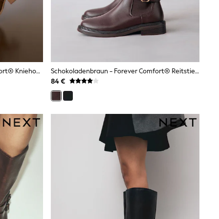
Schokoladenbraun - Forever Comfort® Kniehohe Stiefel Zum Hineinschlüpfen Mit Absatz
Schokoladenbraun - Forever Comfort® Reitstiefel Mit Schnallendetail
84 €