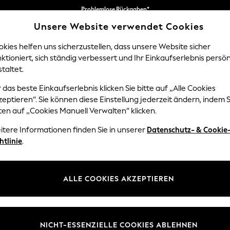
Problemlose Rückgaben*
Unsere Website verwendet Cookies
Wir akzeptieren
kies helfen uns sicherzustellen, dass unsere Website sicher
ktioniert, sich ständig verbessert und Ihr Einkaufserlebnis persön
NGEN
BABY
DAMEN
HERREN
taltet.
 das beste Einkaufserlebnis klicken Sie bitte auf „Alle Cookies
eptieren“. Sie können diese Einstellung jederzeit ändern, indem S
DAMEN STIEFEL
(3150)
ten auf „Cookies Manuell Verwalten“ klicken.
itere Informationen finden Sie in unserer
Datenschutz- & Cookie
rer Damenschuhkollektion. Stöbern Sie in unserer Auswahl an klassische
htlinie
.
uchstiefeln. Bequem und stilvoll, umfasst diese Saison Designs mit Blo
unktionale Gummistiefel mit hübschen Prints und schlichten Optionen i
Wendung nimmt.
ALLE COOKIES AKZEPTIEREN
a Boots
Schnürstiefel
Klobige Stiefel
Biker Boots
Lange Stiefel
Gummi
NICHT-ESSENZIELLE COOKIES ABLEHNEN
Größe
Marke
Farbe