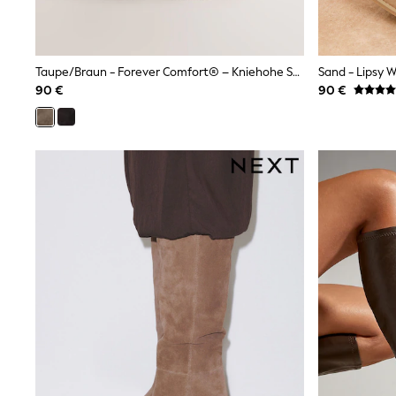
Birkenstock
Crocs
Havaianas
Pour Moi
Taupe/Braun - Forever Comfort® – Kniehohe Sockenstiefel Mit Spitzer Zehenpartie
Sand - Lipsy W
Rayban
90 €
90 €
Skechers
GIRLS
New In
New in from Next
New In
Trending: Top & Short Sets
Trending: Clogs
Toy Story
THE SET
50 - 92cm
98 - 110cm
116 - 134cm
140 - 174cm
All Clothing
T-Shirts
Dresses
Shorts & Skirts
Coats & Jackets