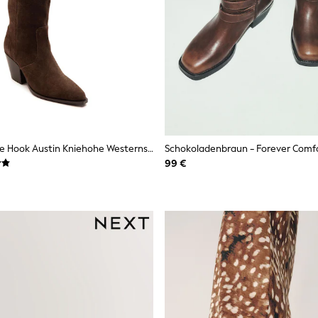
Braun - Off The Hook Austin Kniehohe Westernstiefel Mit Spitzer Zehenpartie
99 €