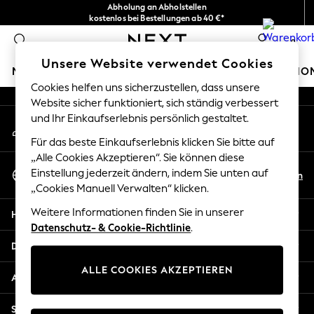
Abholung an Abholstellen
An error occurred on client
kostenlos bei Bestellungen ab 40 €*
Problemlose Rückgaben*
0
Unsere sozialen Netzwerke
Unsere Website verwendet Cookies
MÄDCHEN
JUNGEN
BABY
DAMEN
HERREN
HO
Cookies helfen uns sicherzustellen, dass unsere
Website sicher funktioniert, sich ständig verbessert
HOLIDAY SHOP
und Ihr Einkaufserlebnis persönlich gestaltet.
Mein Konto
Women's Holiday Shop
Melden Sie sich bei Ihrem Konto an
All Swimwear
Für das beste Einkaufserlebnis klicken Sie bitte auf
All Beachwear
„Alle Cookies Akzeptieren“. Sie können diese
Sprache Auswählen
Bags & Accessories
Einstellung jederzeit ändern, indem Sie unten auf
De
En
Deutsch
„Cookies Manuell Verwalten“ klicken.
Beach Dresses & Kaftans
Dresses
Weitere Informationen finden Sie in unserer
Hilfe
Flip Flops
Datenschutz- & Cookie-Richtlinie
.
Sliders
Datenschutz und Rechtliches
Jumpsuits & Playsuits
ALLE COOKIES AKZEPTIEREN
Linen Collection
Abteilungen
Sandals
Shorts
Sonstige Dienstleistungen