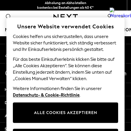
Abholung an Abholstellen
An error occurred on client
kostenlos bei Bestellungen ab 40 €*
Problemlose Rückgaben*
0
Unsere sozialen Netzwerke
Unsere Website verwendet Cookies
MÄDCHEN
JUNGEN
BABY
DAMEN
HERREN
HO
Cookies helfen uns sicherzustellen, dass unsere
Website sicher funktioniert, sich ständig verbessert
HOLIDAY SHOP
und Ihr Einkaufserlebnis persönlich gestaltet.
Mein Konto
Women's Holiday Shop
Melden Sie sich bei Ihrem Konto an
All Swimwear
Für das beste Einkaufserlebnis klicken Sie bitte auf
All Beachwear
„Alle Cookies Akzeptieren“. Sie können diese
Sprache Auswählen
Bags & Accessories
Einstellung jederzeit ändern, indem Sie unten auf
De
En
Deutsch
„Cookies Manuell Verwalten“ klicken.
Beach Dresses & Kaftans
Dresses
Weitere Informationen finden Sie in unserer
Hilfe
Flip Flops
Datenschutz- & Cookie-Richtlinie
.
Sliders
Datenschutz und Rechtliches
Jumpsuits & Playsuits
ALLE COOKIES AKZEPTIEREN
Linen Collection
Abteilungen
Sandals
Shorts
Sonstige Dienstleistungen