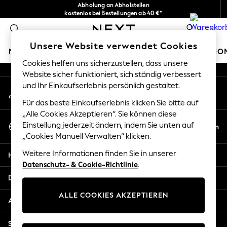
Abholung an Abholstellen
An error occurred on client
kostenlos bei Bestellungen ab 40 €*
Problemlose Rückgaben*
0
Unsere sozialen Netzwerke
Unsere Website verwendet Cookies
MÄDCHEN
JUNGEN
BABY
DAMEN
HERREN
HO
Cookies helfen uns sicherzustellen, dass unsere
Website sicher funktioniert, sich ständig verbessert
HOLIDAY SHOP
und Ihr Einkaufserlebnis persönlich gestaltet.
Mein Konto
Women's Holiday Shop
Melden Sie sich bei Ihrem Konto an
All Swimwear
Für das beste Einkaufserlebnis klicken Sie bitte auf
All Beachwear
„Alle Cookies Akzeptieren“. Sie können diese
Sprache Auswählen
Bags & Accessories
Einstellung jederzeit ändern, indem Sie unten auf
De
En
Deutsch
„Cookies Manuell Verwalten“ klicken.
Beach Dresses & Kaftans
Dresses
Weitere Informationen finden Sie in unserer
Hilfe
Flip Flops
Datenschutz- & Cookie-Richtlinie
.
Sliders
Datenschutz und Rechtliches
Jumpsuits & Playsuits
ALLE COOKIES AKZEPTIEREN
Linen Collection
Abteilungen
Sandals
Shorts
Sonstige Dienstleistungen