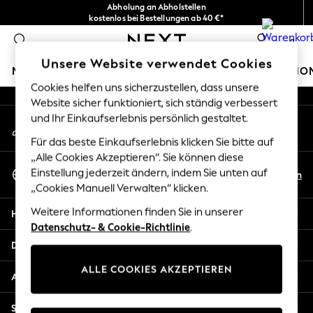
Abholung an Abholstellen
An error occurred on client
kostenlos bei Bestellungen ab 40 €*
Problemlose Rückgaben*
0
Unsere sozialen Netzwerke
Unsere Website verwendet Cookies
MÄDCHEN
JUNGEN
BABY
DAMEN
HERREN
HO
Cookies helfen uns sicherzustellen, dass unsere
Website sicher funktioniert, sich ständig verbessert
HOLIDAY SHOP
und Ihr Einkaufserlebnis persönlich gestaltet.
Mein Konto
Women's Holiday Shop
Melden Sie sich bei Ihrem Konto an
All Swimwear
Für das beste Einkaufserlebnis klicken Sie bitte auf
All Beachwear
„Alle Cookies Akzeptieren“. Sie können diese
Sprache Auswählen
Bags & Accessories
Einstellung jederzeit ändern, indem Sie unten auf
De
En
Deutsch
„Cookies Manuell Verwalten“ klicken.
Beach Dresses & Kaftans
Dresses
Weitere Informationen finden Sie in unserer
Hilfe
Flip Flops
Datenschutz- & Cookie-Richtlinie
.
Sliders
Datenschutz und Rechtliches
Jumpsuits & Playsuits
ALLE COOKIES AKZEPTIEREN
Linen Collection
Abteilungen
Sandals
Shorts
Sonstige Dienstleistungen