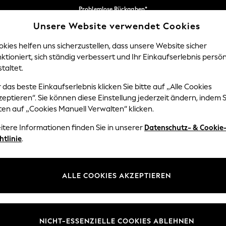
Problemlose Rückgaben*
Unsere Website verwendet Cookies
Wir akzeptieren
Unsere sozialen Netzwerke
kies helfen uns sicherzustellen, dass unsere Website sicher
ktioniert, sich ständig verbessert und Ihr Einkaufserlebnis persön
NGEN
BABY
DAMEN
HERREN
taltet.
 das beste Einkaufserlebnis klicken Sie bitte auf „Alle Cookies
Sprache Auswählen
eptieren“. Sie können diese Einstellung jederzeit ändern, indem S
Deutsch
ten auf „Cookies Manuell Verwalten“ klicken.
z und Rechtliches
Abteilungen
itere Informationen finden Sie in unserer
Datenschutz- & Cookie
htlinie
.
 und Cookie-Richtlinie
Damen
edingungen
Herren
uell verwalten
Jungen
ALLE COOKIES AKZEPTIEREN
ür Kundenrezensionen und
Mädchen
en
Home
NICHT-ESSENZIELLE COOKIES ABLEHNEN
Baby