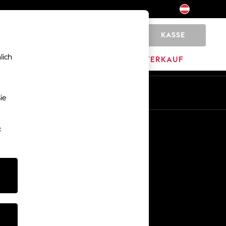
KASSE
0
lich
HOME
MARKEN
AUSVERKAUF
De
En
ie
Sonstige Dienstleistungen
-
Medien & Presse
Das Unternehmen
Karriere bei NEXT