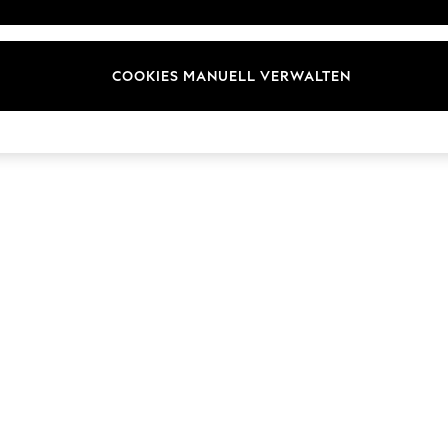
Marken
COOKIES MANUELL VERWALTEN
© 2026 Next Germany GmbH. Alle Rechte vorbehalten.