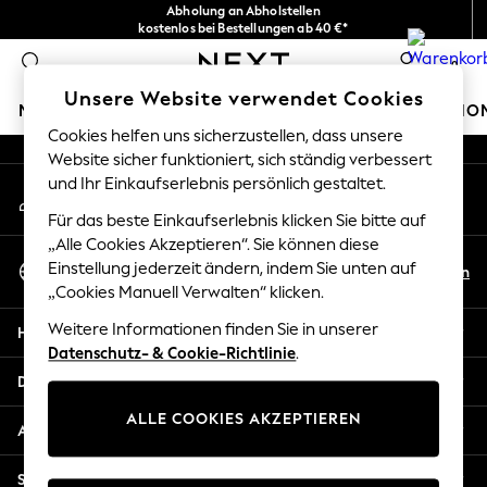
Abholung an Abholstellen
An error occurred on client
kostenlos bei Bestellungen ab 40 €*
Problemlose Rückgaben*
0
Unsere sozialen Netzwerke
Unsere Website verwendet Cookies
MÄDCHEN
JUNGEN
BABY
DAMEN
HERREN
HO
Cookies helfen uns sicherzustellen, dass unsere
Website sicher funktioniert, sich ständig verbessert
HOLIDAY SHOP
und Ihr Einkaufserlebnis persönlich gestaltet.
Mein Konto
Women's Holiday Shop
Melden Sie sich bei Ihrem Konto an
All Swimwear
Für das beste Einkaufserlebnis klicken Sie bitte auf
All Beachwear
„Alle Cookies Akzeptieren“. Sie können diese
Sprache Auswählen
Bags & Accessories
Einstellung jederzeit ändern, indem Sie unten auf
De
En
Deutsch
„Cookies Manuell Verwalten“ klicken.
Beach Dresses & Kaftans
Dresses
Weitere Informationen finden Sie in unserer
Hilfe
Flip Flops
Datenschutz- & Cookie-Richtlinie
.
Sliders
Datenschutz und Rechtliches
Jumpsuits & Playsuits
ALLE COOKIES AKZEPTIEREN
Linen Collection
Abteilungen
Sandals
Shorts
Sonstige Dienstleistungen