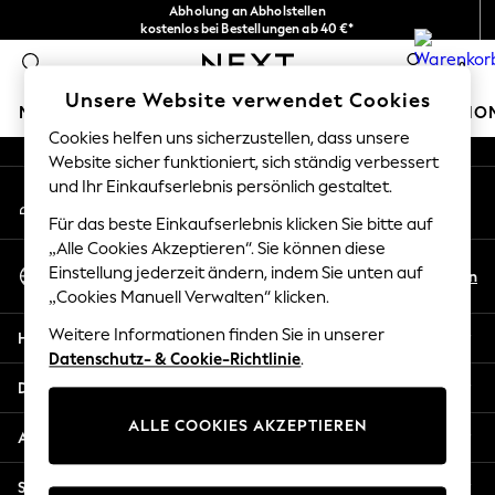
Abholung an Abholstellen
An error occurred on client
kostenlos bei Bestellungen ab 40 €*
Problemlose Rückgaben*
0
Unsere sozialen Netzwerke
Unsere Website verwendet Cookies
MÄDCHEN
JUNGEN
BABY
DAMEN
HERREN
HO
Cookies helfen uns sicherzustellen, dass unsere
Website sicher funktioniert, sich ständig verbessert
HOLIDAY SHOP
und Ihr Einkaufserlebnis persönlich gestaltet.
Mein Konto
Women's Holiday Shop
Melden Sie sich bei Ihrem Konto an
All Swimwear
Für das beste Einkaufserlebnis klicken Sie bitte auf
All Beachwear
„Alle Cookies Akzeptieren“. Sie können diese
Sprache Auswählen
Bags & Accessories
Einstellung jederzeit ändern, indem Sie unten auf
De
En
Deutsch
„Cookies Manuell Verwalten“ klicken.
Beach Dresses & Kaftans
Dresses
Weitere Informationen finden Sie in unserer
Hilfe
Flip Flops
Datenschutz- & Cookie-Richtlinie
.
Sliders
Datenschutz und Rechtliches
Jumpsuits & Playsuits
ALLE COOKIES AKZEPTIEREN
Linen Collection
Abteilungen
Sandals
Shorts
Sonstige Dienstleistungen