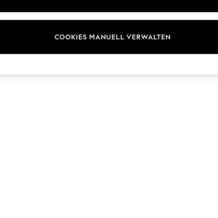
Marken
COOKIES MANUELL VERWALTEN
© 2026 Next Germany GmbH. Alle Rechte vorbehalten.