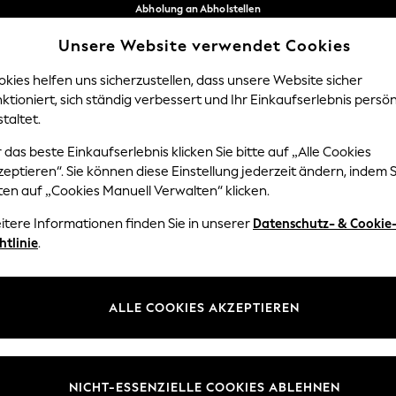
Abholung an Abholstellen
kostenlos bei Bestellungen ab 40 €*
Unsere Website verwendet Cookies
Problemlose Rückgaben*
Unsere sozialen Netzwerke
kies helfen uns sicherzustellen, dass unsere Website sicher
ktioniert, sich ständig verbessert und Ihr Einkaufserlebnis persön
Y
DAMEN
HERREN
HOM
taltet.
 das beste Einkaufserlebnis klicken Sie bitte auf „Alle Cookies
Sprache Auswählen
eptieren“. Sie können diese Einstellung jederzeit ändern, indem S
Deutsch
ten auf „Cookies Manuell Verwalten“ klicken.
z und Rechtliches
Abteilungen
itere Informationen finden Sie in unserer
Datenschutz- & Cookie
htlinie
.
 und Cookie-Richtlinie
Damen
edingungen
Herren
uell verwalten
Jungen
ALLE COOKIES AKZEPTIEREN
ür Kundenrezensionen und
Mädchen
en
Home
NICHT-ESSENZIELLE COOKIES ABLEHNEN
Baby