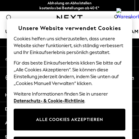
Abholung an Abholstellen
An error occurred on client
kostenlos bei Bestellungen ab 40 €*
Problemlose Rückgaben*
0
Unsere sozialen Netzwerke
Unsere Website verwendet Cookies
URLAUBS-SHOP
MÄDCHEN
JUNGEN
BABY
DAM
Cookies helfen uns sicherzustellen, dass unsere
Website sicher funktioniert, sich ständig verbessert
HOLIDAY SHOP
und Ihr Einkaufserlebnis persönlich gestaltet.
Mein Konto
Women's Holiday Shop
Melden Sie sich bei Ihrem Konto an
All Swimwear
Für das beste Einkaufserlebnis klicken Sie bitte auf
All Beachwear
„Alle Cookies Akzeptieren“. Sie können diese
Sprache Auswählen
Bags & Accessories
Einstellung jederzeit ändern, indem Sie unten auf
De
En
Deutsch
„Cookies Manuell Verwalten“ klicken.
Beach Dresses & Kaftans
Dresses
Weitere Informationen finden Sie in unserer
Hilfe
Flip Flops
Datenschutz- & Cookie-Richtlinie
.
Sliders
Datenschutz und Rechtliches
Jumpsuits & Playsuits
ALLE COOKIES AKZEPTIEREN
Linen Collection
Abteilungen
Sandals
Shorts
Sonstige Dienstleistungen