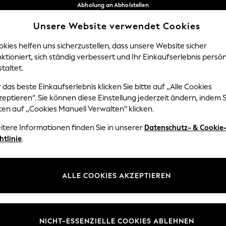
Abholung an Abholstellen
kostenlos bei Bestellungen ab 40 €*
Unsere Website verwendet Cookies
Problemlose Rückgaben*
Unsere sozialen Netzwerke
kies helfen uns sicherzustellen, dass unsere Website sicher
ktioniert, sich ständig verbessert und Ihr Einkaufserlebnis persön
Y
DAMEN
HERREN
HOM
taltet.
 das beste Einkaufserlebnis klicken Sie bitte auf „Alle Cookies
Sprache Auswählen
eptieren“. Sie können diese Einstellung jederzeit ändern, indem S
Deutsch
ten auf „Cookies Manuell Verwalten“ klicken.
z und Rechtliches
Abteilungen
itere Informationen finden Sie in unserer
Datenschutz- & Cookie
htlinie
.
 und Cookie-Richtlinie
Damen
edingungen
Herren
uell verwalten
Jungen
ALLE COOKIES AKZEPTIEREN
ür Kundenrezensionen und
Mädchen
en
Home
NICHT-ESSENZIELLE COOKIES ABLEHNEN
Baby