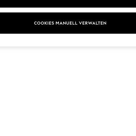
Marken
COOKIES MANUELL VERWALTEN
© 2026 Next Germany GmbH. Alle Rechte vorbehalten.