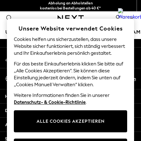
Abholung an Abholstellen
An error occurred on client
kostenlos bei Bestellungen ab 40 €*
Problemlose Rückgaben*
0
Unsere sozialen Netzwerke
Unsere Website verwendet Cookies
URLAUBS-SHOP
MÄDCHEN
JUNGEN
BABY
DAM
Cookies helfen uns sicherzustellen, dass unsere
Website sicher funktioniert, sich ständig verbessert
HOLIDAY SHOP
und Ihr Einkaufserlebnis persönlich gestaltet.
Mein Konto
Women's Holiday Shop
Melden Sie sich bei Ihrem Konto an
All Swimwear
Für das beste Einkaufserlebnis klicken Sie bitte auf
All Beachwear
„Alle Cookies Akzeptieren“. Sie können diese
Sprache Auswählen
Bags & Accessories
Einstellung jederzeit ändern, indem Sie unten auf
De
En
Deutsch
„Cookies Manuell Verwalten“ klicken.
Beach Dresses & Kaftans
Dresses
Weitere Informationen finden Sie in unserer
Hilfe
Flip Flops
Datenschutz- & Cookie-Richtlinie
.
Sliders
Datenschutz und Rechtliches
Jumpsuits & Playsuits
ALLE COOKIES AKZEPTIEREN
Linen Collection
Abteilungen
Sandals
Shorts
Sonstige Dienstleistungen