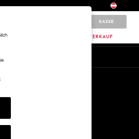
KASSE
0
lich
HOME
MARKEN
AUSVERKAUF
De
En
ie
Sonstige Dienstleistungen
-
Medien & Presse
Das Unternehmen
Karriere bei NEXT