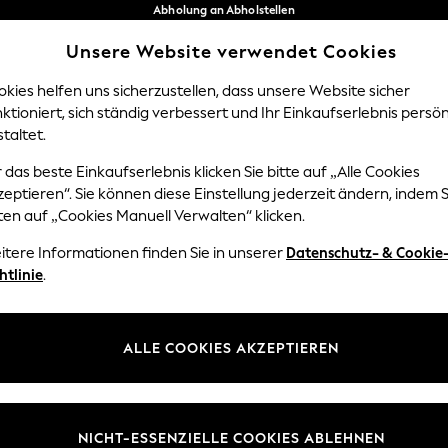
Abholung an Abholstellen
kostenlos bei Bestellungen ab 40 €*
Unsere Website verwendet Cookies
Problemlose Rückgaben*
Unsere sozialen Netzwerke
kies helfen uns sicherzustellen, dass unsere Website sicher
ktioniert, sich ständig verbessert und Ihr Einkaufserlebnis persön
NGEN
BABY
DAMEN
HERREN
taltet.
 das beste Einkaufserlebnis klicken Sie bitte auf „Alle Cookies
Sprache Auswählen
eptieren“. Sie können diese Einstellung jederzeit ändern, indem S
Deutsch
ten auf „Cookies Manuell Verwalten“ klicken.
z und Rechtliches
Abteilungen
itere Informationen finden Sie in unserer
Datenschutz- & Cookie
htlinie
.
 und Cookie-Richtlinie
Damen
edingungen
Herren
uell verwalten
Jungen
ALLE COOKIES AKZEPTIEREN
ür Kundenrezensionen und
Mädchen
en
Home
NICHT-ESSENZIELLE COOKIES ABLEHNEN
Baby