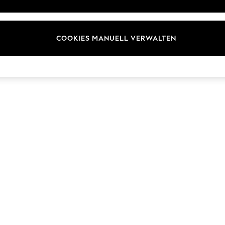
Marken
COOKIES MANUELL VERWALTEN
© 2026 Next Germany GmbH. Alle Rechte vorbehalten.