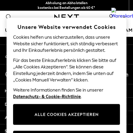
Abholung an Abholstellen
An error occurred on client
kostenlos bei Bestellungen ab 40 €*
Problemlose Rückgaben*
0
Unsere sozialen Netzwerke
Unsere Website verwendet Cookies
URLAUBS-SHOP
MÄDCHEN
JUNGEN
BABY
DAM
Cookies helfen uns sicherzustellen, dass unsere
Website sicher funktioniert, sich ständig verbessert
HOLIDAY SHOP
und Ihr Einkaufserlebnis persönlich gestaltet.
Mein Konto
Women's Holiday Shop
Melden Sie sich bei Ihrem Konto an
All Swimwear
Für das beste Einkaufserlebnis klicken Sie bitte auf
All Beachwear
„Alle Cookies Akzeptieren“. Sie können diese
Sprache Auswählen
Bags & Accessories
Einstellung jederzeit ändern, indem Sie unten auf
De
En
Deutsch
„Cookies Manuell Verwalten“ klicken.
Beach Dresses & Kaftans
Dresses
Weitere Informationen finden Sie in unserer
Hilfe
Flip Flops
Datenschutz- & Cookie-Richtlinie
.
Sliders
Datenschutz und Rechtliches
Jumpsuits & Playsuits
ALLE COOKIES AKZEPTIEREN
Linen Collection
Abteilungen
Sandals
Shorts
Sonstige Dienstleistungen