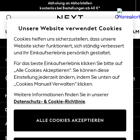
Abholung an Abholstellen
An error occurred on client
kostenlos bei Bestellungen ab 40 €*
Problemlose Rückgaben*
0
Unsere sozialen Netzwerke
Unsere Website verwendet Cookies
URLAUBS-SHOP
MÄDCHEN
JUNGEN
BABY
DAM
Cookies helfen uns sicherzustellen, dass unsere
Website sicher funktioniert, sich ständig verbessert
HOLIDAY SHOP
und Ihr Einkaufserlebnis persönlich gestaltet.
Mein Konto
Women's Holiday Shop
Melden Sie sich bei Ihrem Konto an
All Swimwear
Für das beste Einkaufserlebnis klicken Sie bitte auf
All Beachwear
„Alle Cookies Akzeptieren“. Sie können diese
Sprache Auswählen
Bags & Accessories
Einstellung jederzeit ändern, indem Sie unten auf
De
En
Deutsch
„Cookies Manuell Verwalten“ klicken.
Beach Dresses & Kaftans
Dresses
Weitere Informationen finden Sie in unserer
Hilfe
Flip Flops
Datenschutz- & Cookie-Richtlinie
.
Sliders
Datenschutz und Rechtliches
Jumpsuits & Playsuits
ALLE COOKIES AKZEPTIEREN
Linen Collection
Abteilungen
Sandals
Shorts
Sonstige Dienstleistungen