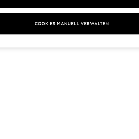
Marken
COOKIES MANUELL VERWALTEN
© 2026 Next Germany GmbH. Alle Rechte vorbehalten.