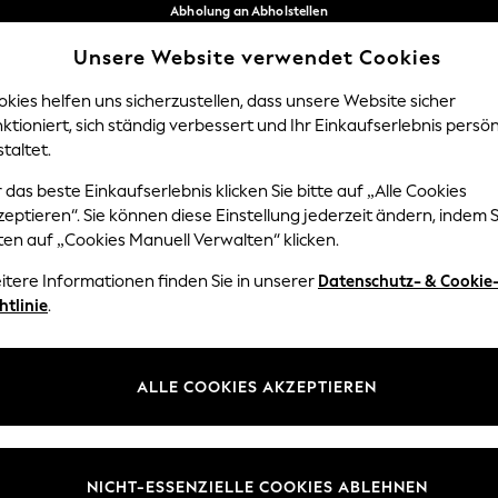
Abholung an Abholstellen
kostenlos bei Bestellungen ab 40 €*
Unsere Website verwendet Cookies
Problemlose Rückgaben*
Unsere sozialen Netzwerke
kies helfen uns sicherzustellen, dass unsere Website sicher
ktioniert, sich ständig verbessert und Ihr Einkaufserlebnis persön
Y
DAMEN
HERREN
HOM
taltet.
 das beste Einkaufserlebnis klicken Sie bitte auf „Alle Cookies
Sprache Auswählen
eptieren“. Sie können diese Einstellung jederzeit ändern, indem S
Deutsch
ten auf „Cookies Manuell Verwalten“ klicken.
z und Rechtliches
Abteilungen
itere Informationen finden Sie in unserer
Datenschutz- & Cookie
htlinie
.
 und Cookie-Richtlinie
Damen
edingungen
Herren
uell verwalten
Jungen
ALLE COOKIES AKZEPTIEREN
ür Kundenrezensionen und
Mädchen
en
Home
NICHT-ESSENZIELLE COOKIES ABLEHNEN
Baby