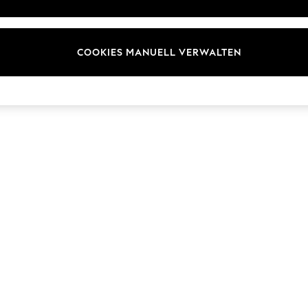
Marken
COOKIES MANUELL VERWALTEN
© 2026 Next Germany GmbH. Alle Rechte vorbehalten.