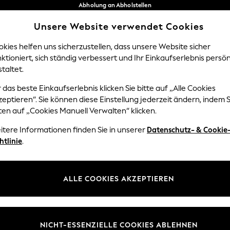
Abholung an Abholstellen
kostenlos bei Bestellungen ab 40 €*
Unsere Website verwendet Cookies
Problemlose Rückgaben*
Unsere sozialen Netzwerke
kies helfen uns sicherzustellen, dass unsere Website sicher
ktioniert, sich ständig verbessert und Ihr Einkaufserlebnis persön
Y
DAMEN
HERREN
HOM
taltet.
 das beste Einkaufserlebnis klicken Sie bitte auf „Alle Cookies
Sprache Auswählen
eptieren“. Sie können diese Einstellung jederzeit ändern, indem S
Deutsch
ten auf „Cookies Manuell Verwalten“ klicken.
z und Rechtliches
Abteilungen
itere Informationen finden Sie in unserer
Datenschutz- & Cookie
htlinie
.
 und Cookie-Richtlinie
Damen
edingungen
Herren
uell verwalten
Jungen
ALLE COOKIES AKZEPTIEREN
ür Kundenrezensionen und
Mädchen
en
Home
NICHT-ESSENZIELLE COOKIES ABLEHNEN
Baby