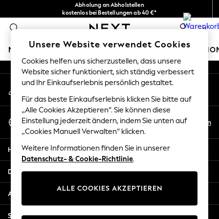
Abholung an Abholstellen
An error occurred on client
kostenlos bei Bestellungen ab 40 €*
Problemlose Rückgaben*
0
Unsere sozialen Netzwerke
Unsere Website verwendet Cookies
MÄDCHEN
JUNGEN
BABY
DAMEN
HERREN
HO
Cookies helfen uns sicherzustellen, dass unsere
Website sicher funktioniert, sich ständig verbessert
HOLIDAY SHOP
und Ihr Einkaufserlebnis persönlich gestaltet.
Mein Konto
Women's Holiday Shop
Melden Sie sich bei Ihrem Konto an
All Swimwear
Für das beste Einkaufserlebnis klicken Sie bitte auf
All Beachwear
„Alle Cookies Akzeptieren“. Sie können diese
Sprache Auswählen
Bags & Accessories
Einstellung jederzeit ändern, indem Sie unten auf
De
En
Deutsch
„Cookies Manuell Verwalten“ klicken.
Beach Dresses & Kaftans
Dresses
Weitere Informationen finden Sie in unserer
Hilfe
Flip Flops
Datenschutz- & Cookie-Richtlinie
.
Sliders
Datenschutz und Rechtliches
Jumpsuits & Playsuits
ALLE COOKIES AKZEPTIEREN
Linen Collection
Abteilungen
Sandals
Shorts
Sonstige Dienstleistungen