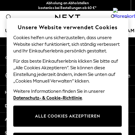
Abholung an Abholstellen
An error occurred on client
kostenlos bei Bestellungen ab 40 €*
Problemlose Rückgaben*
0
Unsere sozialen Netzwerke
Unsere Website verwendet Cookies
URLAUBS-SHOP
MÄDCHEN
JUNGEN
BABY
DAM
Cookies helfen uns sicherzustellen, dass unsere
Website sicher funktioniert, sich ständig verbessert
HOLIDAY SHOP
und Ihr Einkaufserlebnis persönlich gestaltet.
Mein Konto
Women's Holiday Shop
Melden Sie sich bei Ihrem Konto an
All Swimwear
Für das beste Einkaufserlebnis klicken Sie bitte auf
All Beachwear
„Alle Cookies Akzeptieren“. Sie können diese
Sprache Auswählen
Bags & Accessories
Einstellung jederzeit ändern, indem Sie unten auf
De
En
Deutsch
„Cookies Manuell Verwalten“ klicken.
Beach Dresses & Kaftans
Dresses
Weitere Informationen finden Sie in unserer
Hilfe
Flip Flops
Datenschutz- & Cookie-Richtlinie
.
Sliders
Datenschutz und Rechtliches
Jumpsuits & Playsuits
ALLE COOKIES AKZEPTIEREN
Linen Collection
Abteilungen
Sandals
Shorts
Sonstige Dienstleistungen