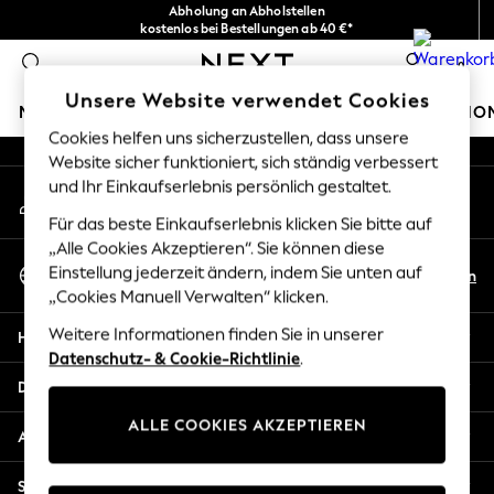
Abholung an Abholstellen
An error occurred on client
kostenlos bei Bestellungen ab 40 €*
Problemlose Rückgaben*
0
Unsere sozialen Netzwerke
Unsere Website verwendet Cookies
MÄDCHEN
JUNGEN
BABY
DAMEN
HERREN
HO
Cookies helfen uns sicherzustellen, dass unsere
Website sicher funktioniert, sich ständig verbessert
HOLIDAY SHOP
und Ihr Einkaufserlebnis persönlich gestaltet.
Mein Konto
Women's Holiday Shop
Melden Sie sich bei Ihrem Konto an
All Swimwear
Für das beste Einkaufserlebnis klicken Sie bitte auf
All Beachwear
„Alle Cookies Akzeptieren“. Sie können diese
Sprache Auswählen
Bags & Accessories
Einstellung jederzeit ändern, indem Sie unten auf
De
En
Deutsch
„Cookies Manuell Verwalten“ klicken.
Beach Dresses & Kaftans
Dresses
Weitere Informationen finden Sie in unserer
Hilfe
Flip Flops
Datenschutz- & Cookie-Richtlinie
.
Sliders
Datenschutz und Rechtliches
Jumpsuits & Playsuits
ALLE COOKIES AKZEPTIEREN
Linen Collection
Abteilungen
Sandals
Shorts
Sonstige Dienstleistungen