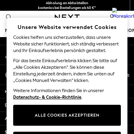
Abholung an Abholstellen
An error occurred on client
kostenlos bei Bestellungen ab 40 €*
Problemlose Rückgaben*
0
Unsere sozialen Netzwerke
Unsere Website verwendet Cookies
MÄDCHEN
JUNGEN
BABY
DAMEN
HERREN
HO
Cookies helfen uns sicherzustellen, dass unsere
Website sicher funktioniert, sich ständig verbessert
GIRLS
und Ihr Einkaufserlebnis persönlich gestaltet.
Mein Konto
New In
Melden Sie sich bei Ihrem Konto an
New in from Next
Für das beste Einkaufserlebnis klicken Sie bitte auf
New In
„Alle Cookies Akzeptieren“. Sie können diese
Sprache Auswählen
Trending: Top & Short Sets
Einstellung jederzeit ändern, indem Sie unten auf
De
En
Deutsch
„Cookies Manuell Verwalten“ klicken.
Trending: Clogs
Toy Story
Weitere Informationen finden Sie in unserer
Hilfe
THE SET
Datenschutz- & Cookie-Richtlinie
.
50 - 92cm
Datenschutz und Rechtliches
98 - 110cm
ALLE COOKIES AKZEPTIEREN
116 - 134cm
Abteilungen
140 - 174cm
All Clothing
Sonstige Dienstleistungen