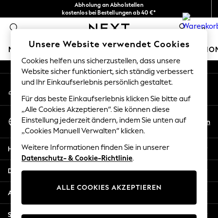
Abholung an Abholstellen
An error occurred on client
kostenlos bei Bestellungen ab 40 €*
Problemlose Rückgaben*
0
Unsere sozialen Netzwerke
Unsere Website verwendet Cookies
MÄDCHEN
JUNGEN
BABY
DAMEN
HERREN
HO
Cookies helfen uns sicherzustellen, dass unsere
Website sicher funktioniert, sich ständig verbessert
HOLIDAY SHOP
und Ihr Einkaufserlebnis persönlich gestaltet.
Mein Konto
Women's Holiday Shop
Melden Sie sich bei Ihrem Konto an
All Swimwear
Für das beste Einkaufserlebnis klicken Sie bitte auf
All Beachwear
„Alle Cookies Akzeptieren“. Sie können diese
Sprache Auswählen
Bags & Accessories
Einstellung jederzeit ändern, indem Sie unten auf
De
En
Deutsch
„Cookies Manuell Verwalten“ klicken.
Beach Dresses & Kaftans
Dresses
Weitere Informationen finden Sie in unserer
Hilfe
Flip Flops
Datenschutz- & Cookie-Richtlinie
.
Sliders
Datenschutz und Rechtliches
Jumpsuits & Playsuits
ALLE COOKIES AKZEPTIEREN
Linen Collection
Abteilungen
Sandals
Shorts
Sonstige Dienstleistungen