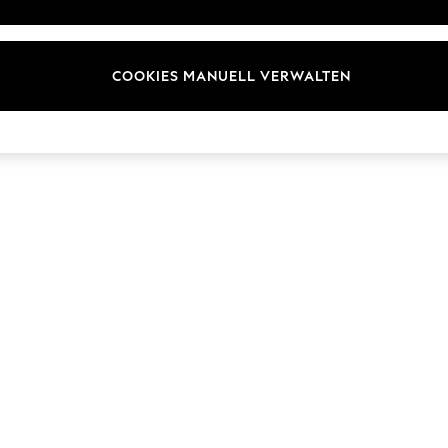
Marken
COOKIES MANUELL VERWALTEN
© 2026 Next Germany GmbH. Alle Rechte vorbehalten.