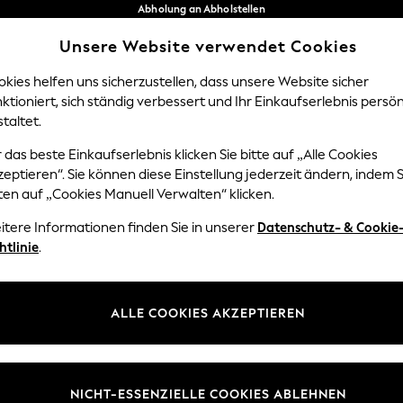
Abholung an Abholstellen
kostenlos bei Bestellungen ab 40 €*
Unsere Website verwendet Cookies
Problemlose Rückgaben*
Unsere sozialen Netzwerke
kies helfen uns sicherzustellen, dass unsere Website sicher
ktioniert, sich ständig verbessert und Ihr Einkaufserlebnis persön
Y
DAMEN
HERREN
HOM
taltet.
 das beste Einkaufserlebnis klicken Sie bitte auf „Alle Cookies
Sprache Auswählen
eptieren“. Sie können diese Einstellung jederzeit ändern, indem S
Deutsch
ten auf „Cookies Manuell Verwalten“ klicken.
z und Rechtliches
Abteilungen
itere Informationen finden Sie in unserer
Datenschutz- & Cookie
htlinie
.
 und Cookie-Richtlinie
Damen
edingungen
Herren
uell verwalten
Jungen
ALLE COOKIES AKZEPTIEREN
ür Kundenrezensionen und
Mädchen
en
Home
NICHT-ESSENZIELLE COOKIES ABLEHNEN
Baby