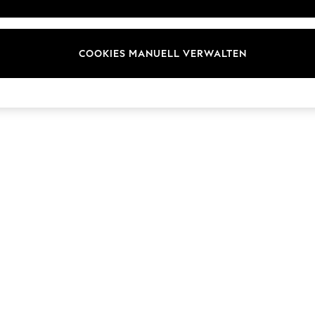
Marken
COOKIES MANUELL VERWALTEN
© 2026 Next Germany GmbH. Alle Rechte vorbehalten.