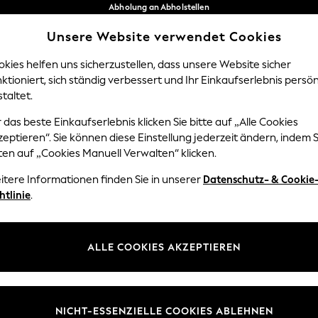
Abholung an Abholstellen
kostenlos bei Bestellungen ab 40 €*
Unsere Website verwendet Cookies
Problemlose Rückgaben*
Unsere sozialen Netzwerke
kies helfen uns sicherzustellen, dass unsere Website sicher
ktioniert, sich ständig verbessert und Ihr Einkaufserlebnis persön
Y
DAMEN
HERREN
HOM
taltet.
 das beste Einkaufserlebnis klicken Sie bitte auf „Alle Cookies
Sprache Auswählen
eptieren“. Sie können diese Einstellung jederzeit ändern, indem S
Deutsch
ten auf „Cookies Manuell Verwalten“ klicken.
z und Rechtliches
Abteilungen
itere Informationen finden Sie in unserer
Datenschutz- & Cookie
htlinie
.
 und Cookie-Richtlinie
Damen
edingungen
Herren
uell verwalten
Jungen
ALLE COOKIES AKZEPTIEREN
ür Kundenrezensionen und
Mädchen
en
Home
NICHT-ESSENZIELLE COOKIES ABLEHNEN
Baby